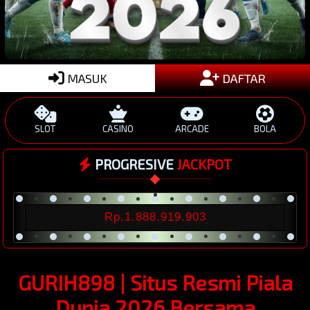
MASUK
DAFTAR
SLOT
CASINO
ARCADE
BOLA
PROGRESIVE
JACKPOT
Rp.1.888.919.903
GURIH898 | Situs Resmi Piala
Dunia 2026 Bersama