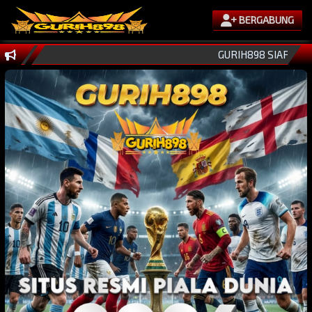
BERGABUNG
GURIH898 SIAP MEL